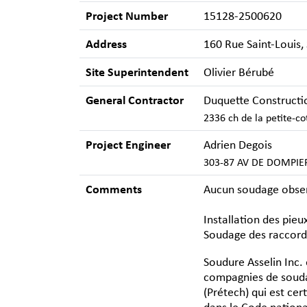
Project Number
15128-2500620
Address
160 Rue Saint-Louis,
Site Superintendent
Olivier Bérubé
General Contractor
Duquette Constructi
2336 ch de la petite-c
Project Engineer
Adrien Degois
303-87 AV DE DOMPIER
Comments
Aucun soudage observé
Installation des pieu
Soudage des raccords
Soudure Asselin Inc. 
compagnies de soudag
(Prétech) qui est cer