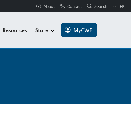
About
Contact
Search
FR
Resources
Store
MyCWB