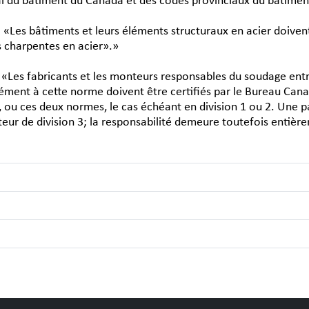
l du bâtiment du Canada et des codes provinciaux du bâtiment 
: «Les bâtiments et leurs éléments structuraux en acier doive
s charpentes en acier».»
: «Les fabricants et les monteurs responsables du soudage entr
ment à cette norme doivent être certifiés par le Bureau Can
ou ces deux normes, le cas échéant en division 1 ou 2. Une par
eur de division 3; la responsabilité demeure toutefois entièr