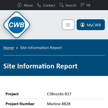
About
Contact
Search
FR
MyCWB
Home
Site Information Report
Site Information Report
Project
CSBrooks B17
Project Number
Marlow #828