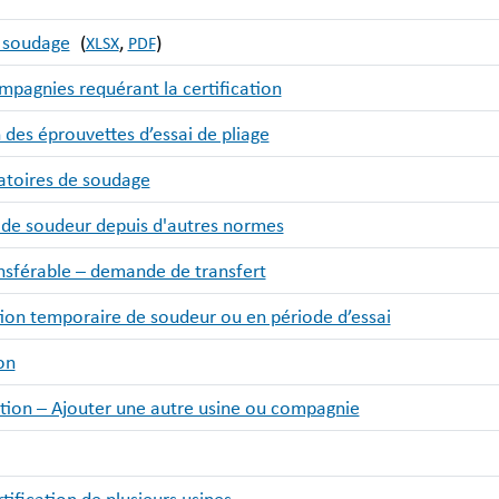
u soudage
(
,
)
XLSX
PDF
mpagnies requérant la certification
des éprouvettes d’essai de pliage
atoires de soudage
n de soudeur depuis d'autres normes
nsférable – demande de transfert
ion temporaire de soudeur ou en période d’essai
on
cation – Ajouter une autre usine ou compagnie