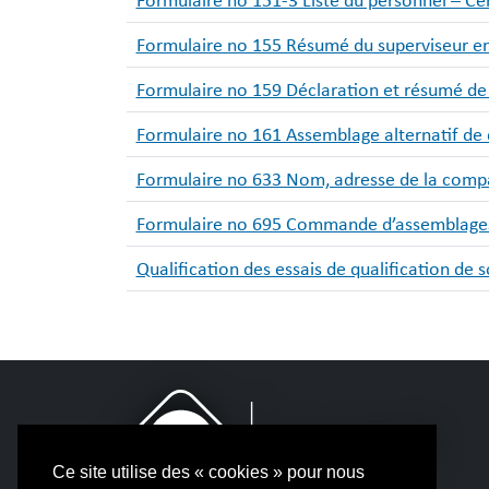
Formulaire no 151-3 Liste du personnel – Cert
Formulaire no 155 Résumé du superviseur e
Formulaire no 159 Déclaration et résumé de 
Formulaire no 161 Assemblage alternatif de 
Formulaire no 633 Nom, adresse de la compa
Formulaire no 695 Commande d’assemblages 
Qualification des essais de qualification de
Ce site utilise des « cookies » pour nous