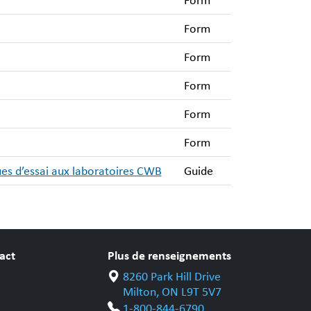
Form
Form
Form
Form
Form
Form
ques d’essai aux laboratoires CWB
Guide
act
Plus de renseignements
8260 Park Hill Drive
Milton, ON L9T 5V7
1-800-844-6790