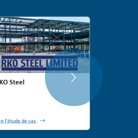
Next
KO Steel
re l'étude de cas