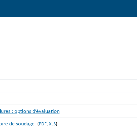
dures : options d’évaluation
oire de soudage
(
,
)
PDF
XLS