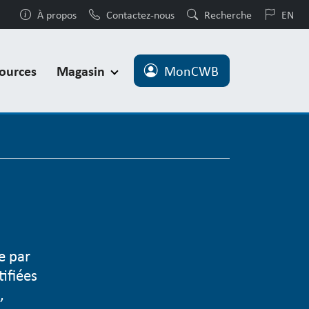
À propos
Contactez-nous
Recherche
EN
ources
Magasin
MonCWB
e par
tifiées
,