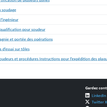
ification de plusieurs usines
n soudage
l’ingénieur
qualification pour soudeur
gnie et portée des opérations
d’essai sur tôles
 soudeurs et procédures Instructions pour l’expédition des pla
Gardez cont
LinkedIn
Twitter X