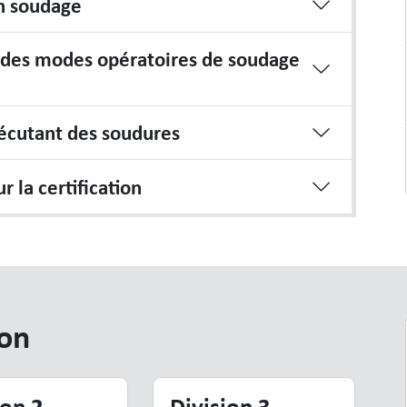
en soudage
 des modes opératoires de soudage
xécutant des soudures
 la certification
ion
ion 2
Division 3