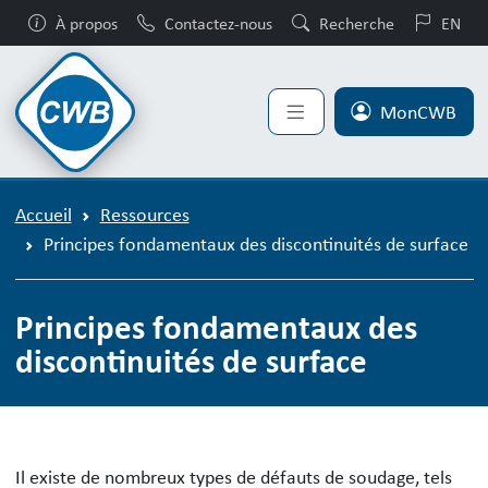
À propos
Contactez-nous
Recherche
EN
MonCWB
Accueil
Ressources
Principes fondamentaux des discontinuités de surface
Principes fondamentaux des
discontinuités de surface
Principes fondamentaux des discontin
Il existe de nombreux types de défauts de soudage, tels