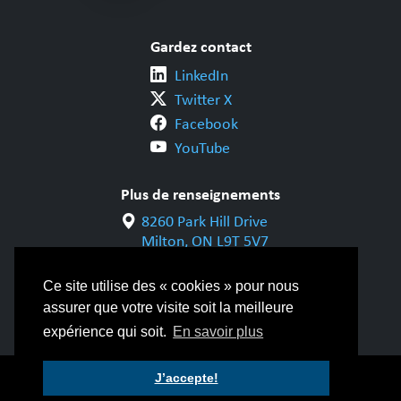
Gardez contact
LinkedIn
Twitter X
Facebook
YouTube
Plus de renseignements
8260 Park Hill Drive
Milton, ON L9T 5V7
1-800-844-6790
905-542-1318
Ce site utilise des « cookies » pour nous
info@cwbgroup.org
assurer que votre visite soit la meilleure
expérience qui soit.
En savoir plus
© Copyright 2026 Groupe CWB |
Politique de
J’accepte!
confidentialité
|
Modalités d’utilisation
|