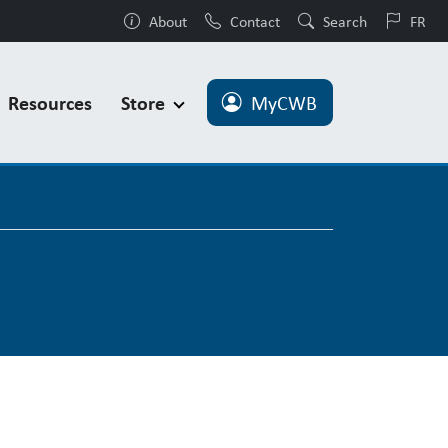
About
Contact
Search
FR
Resources
Store
MyCWB