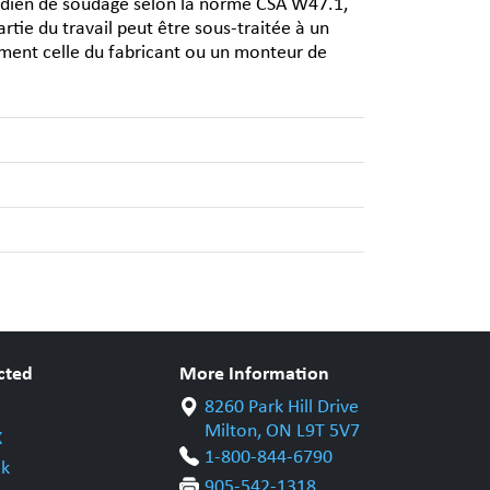
adien de soudage selon la norme CSA W47.1,
tie du travail peut être sous-traitée à un
ement celle du fabricant ou un monteur de
cted
More Information
8260 Park Hill Drive
Milton, ON L9T 5V7
X
1-800-844-6790
k
905-542-1318