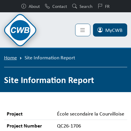
About
Contact
Search
FR
MyCWB
Home
Site Information Report
Site Information Report
Project
École secondaire la Courvilloise
Project Number
QC26-1706