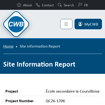
About
Contact
Search
FR
MyCWB
Home
Site Information Report
Site Information Report
Project
École secondaire la Courvilloise
Project Number
QC26-1706