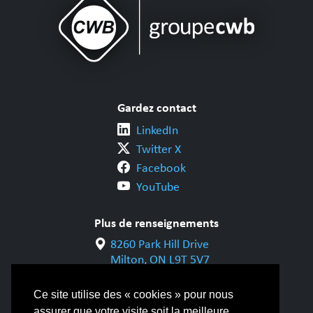
Gardez contact
LinkedIn
Twitter X
Facebook
YouTube
Plus de renseignements
8260 Park Hill Drive
Milton, ON L9T 5V7
1-800-844-6790
905-542-1318
Ce site utilise des « cookies » pour nous
assurer que votre visite soit la meilleure