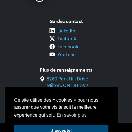
Gardez contact
LinkedIn
Twitter X
Facebook
YouTube
Plus de renseignements
8260 Park Hill Drive
Milton, ON L9T 5V7
1-800-844-6790
905-542-1318
Ce site utilise des « cookies » pour nous
assurer que votre visite soit la meilleure
info@cwbgroup.org
expérience qui soit.
En savoir plus
J’accepte!
© Copyright 2026 Groupe CWB |
Politique de